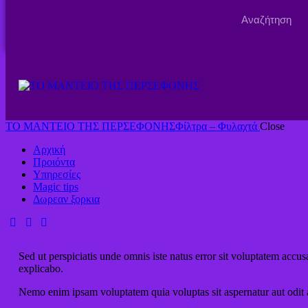
ΤΟ ΜΑΝΤΕΙΟ ΤΗΣ ΠΕΡΣΕΦΟΝΗΣ
Φίλτρα – Φυλαχτά
Close
Αρχική
Προιόντα
Υπηρεσίες
Magic tips
Δωρεαν ξορκια
Sed ut perspiciatis unde omnis iste natus error sit voluptatem accu
explicabo.
Nemo enim ipsam voluptatem quia voluptas sit aspernatur aut odit a