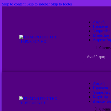
Skip to content
Skip to sidebar
Skip to footer
Αρχική
Προιόντα
Υπηρεσίες
Magic tips
Δωρεαν ξο
0 items
Αρχική
Προιόντα
Υπηρεσίες
Magic tips
Δωρεαν ξο
0 items