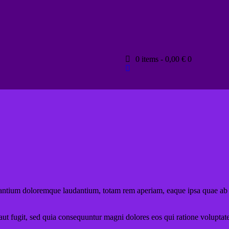
0 items
-
0,00 €
0
santium doloremque laudantium, totam rem aperiam, eaque ipsa quae ab illo
ut fugit, sed quia consequuntur magni dolores eos qui ratione voluptat