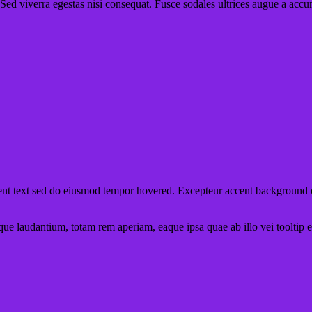
Sed viverra egestas nisi consequat. Fusce sodales ultrices augue a acc
ccent text sed do eiusmod tempor hovered. Excepteur
accent background
emque laudantium, totam rem aperiam, eaque ipsa quae ab illo vei
tooltip