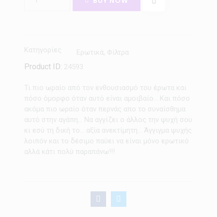
BUY NOW
Κατηγορίες
Ερωτικά
,
Φίλτρα
Product ID:
24593
Τι πιο ωραίο από τον ενθουσιασμό του έρωτα και
πόσο όμορφο όταν αυτό είναι αμοιβαίο… Και πόσο
ακόμα πιο ωραίο όταν περνάς απο το συναίσθημα
αυτό στην αγάπη… Να αγγίζει ο άλλος την ψυχή σου
κι εσύ τη δική το… αξία ανεκτίμητη… Άγγιγμα ψυχής
λοιπόν και το δέσιμο παύει να είναι μόνο ερωτικό
αλλά κάτι πολύ παραπάνω!!!