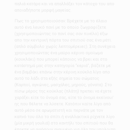
παλιά κατάρα και να απαλλάξει τον κάτοχο του απο
αποιαδήποτε μορφή μαγείας.
Πως το χρησιμοποιούσαν: Βρέχετε με το έλαιο
αυτό ένα λευκό πανί με το οποίο ζωγραφίζετε
(χρησιμοποιώντας το πανί σας σαν πινέλο) έξω
απο την κεντρική πόρτα του σπιτιού σας ένα μάτι.
(απλό σύμβολο χωρίς λεπτομέρειες). Στη συνέχεια
χρησιμοποιώντας ένα μαύρο κέρινο ομοίωμα
(κουκλάκι) που μπορεί κάποιος να βρει και στο
κατάστημά μας στην κατηγορία “κεριά”, βάζετε με
ένα βαμβάκι επάνω στην κέρινη κούκλα λίγο απο
αυτό το λάδι στα εξής σημεία του σώματος
(Καρποί, αγκώνες, μασχάλες, μηρούς, γόνατα). Στο
πίσω μέρος της κούκλας (πλάτη) πρεπει να έχετε
χαράξει είτε το όνομά σας, είτε το όνομα εκείνου/
ης που θέλετε να λύσετε. Κατόπιν καίτε λίγο από
αυτό μέσα σε αρωματιστή και περνάτε με τον
καπνό του όλο το σπίτι ή εναλλακτικά ρίχνετε λίγο
(μία μικρή γουλιά) στο καντήλι του σπιτιού που θα
έπρεπε να αφήσουν αναμμένο για όλη την υπολοιπη