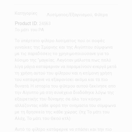
Κατηγορίες
Λυσίματος/Εξαγνισμού
,
Φίλτρα
Product ID:
24563
Το μάτι του ΡΑ
Το υπέρτατο φίλτρο λυσίματος που οι σοφές
γυναίκες της Σμύρνης και της Αιγύπτου σύμφωνα
με τις παραδόσεις το χρησιμοποιούσανε για το
λύσιμο της “μαγείας. Λεγόταν μάλιστα πως πολύ
λίγα μάγια καταφερναν να παραμείνουν ενεργά μετά
τη χρήση αυτού του φίλτρου και η επίμονη χρήση
του κατάφερνε να εξαφανίσει ακόμα και τα πιο
δυνατά. Η ιστορία του φίλτρου αυτού ξεκίνησε απο
την Αίγυπτο μα στη συνέχεια διαδόθηκε λόγω της
εξαιρετικής του δύναμης σε όλο τον κόσμο
αλλάζοντας κάθε φορά την ονομασία του σύμφωνα
με τη θρησκεία της κάθε χώρας. (πχ Το μάτι του
Αλάχ, Το μάτι του Θεού κτλ)
Αυτό το φίλτρο κατάφερνε να σπάσει και την πιο