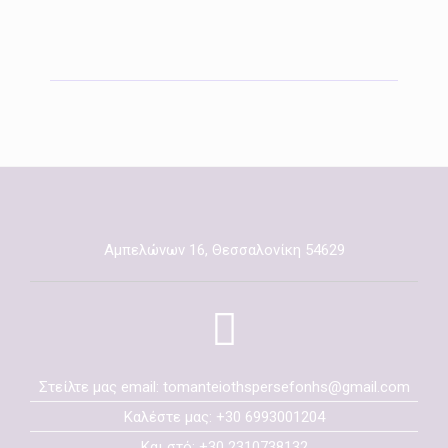
Προσθήκη στο καλάθι
Αμπελώνων 16, Θεσσαλονίκη 54629
Στείλτε μας email: tomanteiothspersefonhs@gmail.com
Καλέστε μας: +30 6993001204
Και στό: +30 2310738132