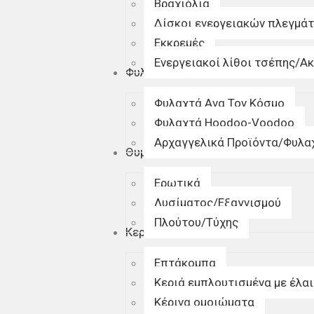
Βραχιόλια
Δίσκοι ενεργειακών πλεγμά
Εκκρεμές
Ενεργειακοί λίθοι τσέπης/Α
Φυλαχτά
Φυλαχτά Ανα Τον Κόσμο
Φυλαχτά Hoodoo-Voodoo
Αρχαγγελικά Προϊόντα/Φυλα
Θυμιάματα/Μπουχούρια
Ερωτικά
Λυσίματος/Εξαγνισμού
Πλούτου/Τύχης
Κεριά
Επτάκομπα
Κεριά εμπλουτισμένα με έλαι
Κέρινα ομοιώματα