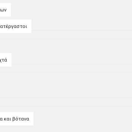
των
κατέργαστοι
χτά
α και βότανα