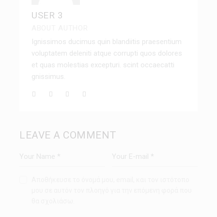
USER 3
ABOUT AUTHOR
Ignissimos ducimus quin blandiitis praesentium
voluptatem deleniti atque corrupti quos dolores
et quas molestias excepturi. scint occaecatti
gnissimus.
LEAVE A COMMENT
Αποθήκευσε το όνομά μου, email, και τον ιστότοπο
μου σε αυτόν τον πλοηγό για την επόμενη φορά που
θα σχολιάσω.