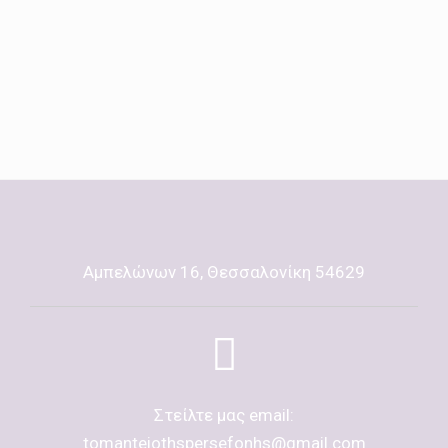
Αμπελώνων 16, Θεσσαλονίκη 54629
Στείλτε μας email:
tomanteiothspersefonhs@gmail.com