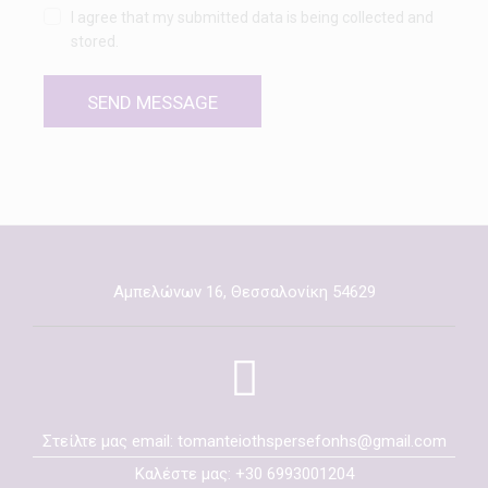
I agree that my submitted data is being collected and
stored.
SEND MESSAGE
Αμπελώνων 16, Θεσσαλονίκη 54629
Στείλτε μας email: tomanteiothspersefonhs@gmail.com
Καλέστε μας: +30 6993001204