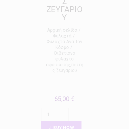
Σ
ΖΕΥΓΑΡΙΟ
Υ
Αρχική σελίδα
Φυλαχτά
Φυλαχτά Ανα Τον
Κόσμο
Θιβετιανο
φυλαχτο
αφοσιωσης,πιστη
ς ζευγαριου
65,00
€
BUY NOW