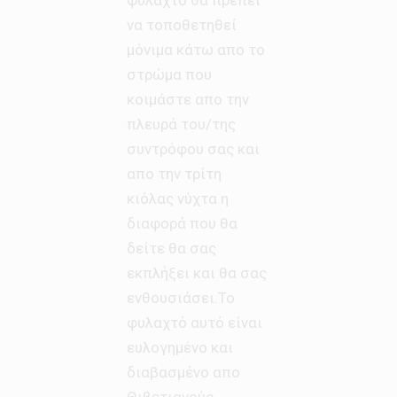
να τοποθετηθεί
μόνιμα κάτω απο το
στρώμα που
κοιμάστε απο την
πλευρά του/της
συντρόφου σας και
απο την τρίτη
κιόλας νύχτα η
διαφορά που θα
δείτε θα σας
εκπλήξει και θα σας
ενθουσιάσει.Το
φυλαχτό αυτό είναι
ευλογημένο και
διαβασμένο απο
Θιβετιανούς