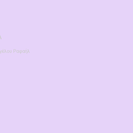
Λ
γγέλου Ραφαήλ