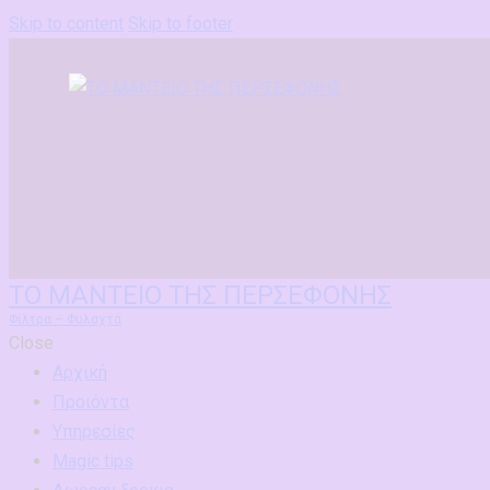
Skip to content
Skip to footer
ΤΟ ΜΑΝΤΕΙΟ ΤΗΣ ΠΕΡΣΕΦΟΝΗΣ
Φίλτρα – Φυλαχτά
Close
Αρχική
Προιόντα
Υπηρεσίες
Magic tips