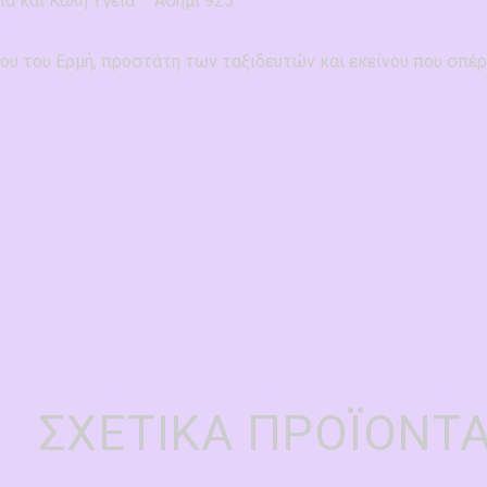
α και Καλή Υγεία – Ασήμι 925°
 του Ερμή, προστάτη των ταξιδευτών και εκείνου που σπέρνει
ΣΧΕΤΙΚΆ ΠΡΟΪΌΝΤ