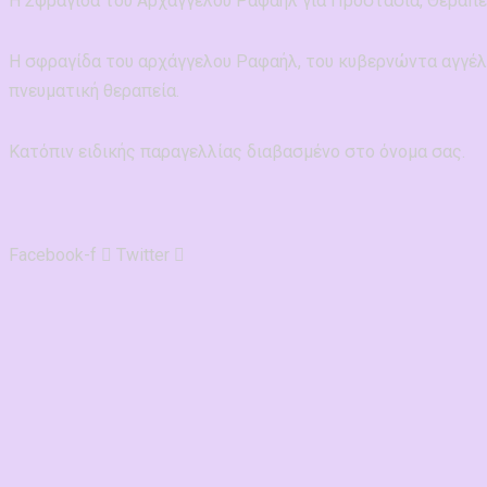
Η Σφραγίδα του Αρχάγγελου Ραφαήλ για Προστασία, Θεραπεί
Η σφραγίδα του αρχάγγελου Ραφαήλ, του κυβερνώντα αγγέλου
πνευματική θεραπεία.
Κατόπιν ειδικής παραγελλίας διαβασμένο στο όνομα σας.
Facebook-f
Twitter