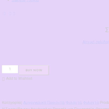
Δωρεαν ξορκια
Αρχική σελίδα
Σφραγίδα
BUY NOW
του
Add to Wishlist
Αρχαγγέλου
Ραφαήλ
ποσότητα
Κατηγορίες
Αρχαγγελικά Προϊόντα/Φυλαχτά
,
Φυλαχτά
Produ