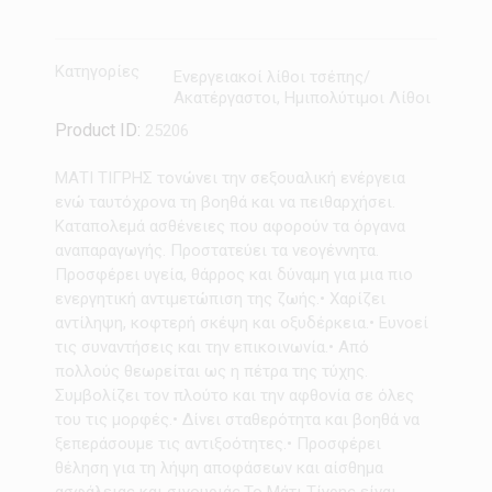
Κατηγορίες
Ενεργειακοί λίθοι τσέπης/
Ακατέργαστοι
,
Ημιπολύτιμοι Λίθοι
Product ID:
25206
ΜΑΤΙ ΤΙΓΡΗΣ τονώνει την σεξουαλική ενέργεια
ενώ ταυτόχρονα τη βοηθά και να πειθαρχήσει.
Καταπολεμά ασθένειες που αφορούν τα όργανα
αναπαραγωγής. Προστατεύει τα νεογέννητα.
Προσφέρει υγεία, θάρρος και δύναμη για μια πιο
ενεργητική αντιμετώπιση της ζωής.• Χαρίζει
αντίληψη, κοφτερή σκέψη και οξυδέρκεια.• Ευνοεί
τις συναντήσεις και την επικοινωνία.• Από
πολλούς θεωρείται ως η πέτρα της τύχης.
Συμβολίζει τον πλούτο και την αφθονία σε όλες
του τις μορφές.• Δίνει σταθερότητα και βοηθά να
ξεπεράσουμε τις αντιξοότητες.• Προσφέρει
θέληση για τη λήψη αποφάσεων και αίσθημα
ασφάλειας και σιγουριάς.Το Μάτι Τίγρης είναι