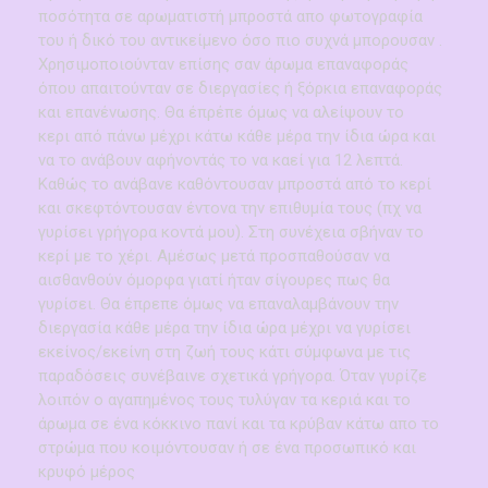
ποσότητα σε αρωματιστή μπροστά απο φωτογραφία
του ή δικό του αντικείμενο όσο πιο συχνά μπορουσαν .
Χρησιμοποιούνταν επίσης σαν άρωμα επαναφοράς
όπου απαιτούνταν σε διεργασίες ή ξόρκια επαναφοράς
και επανένωσης. Θα έπρέπε όμως να αλείψουν το
κερι από πάνω μέχρι κάτω κάθε μέρα την ίδια ώρα και
να το ανάβουν αφήνοντάς το να καεί για 12 λεπτά.
Καθώς το ανάβανε καθόντουσαν μπροστά από το κερί
και σκεφτόντουσαν έντονα την επιθυμία τους (πχ να
γυρίσει γρήγορα κοντά μου). Στη συνέχεια σβήναν το
κερί με το χέρι. Αμέσως μετά προσπαθούσαν να
αισθανθούν όμορφα γιατί ήταν σίγουρες πως θα
γυρίσει. Θα έπρεπε όμως να επαναλαμβάνουν την
διεργασία κάθε μέρα την ίδια ώρα μέχρι να γυρίσει
εκείνος/εκείνη στη ζωή τους κάτι σύμφωνα με τις
παραδόσεις συνέβαινε σχετικά γρήγορα. Όταν γυρίζε
λοιπόν ο αγαπημένος τους τυλύγαν τα κεριά και το
άρωμα σε ένα κόκκινο πανί και τα κρύβαν κάτω απο το
στρώμα που κοιμόντουσαν ή σε ένα προσωπικό και
κρυφό μέρος