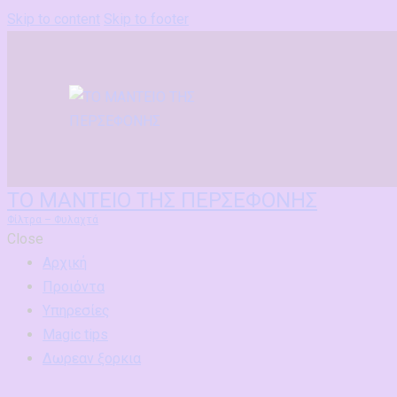
Skip to content
Skip to footer
ΤΟ ΜΑΝΤΕΙΟ ΤΗΣ ΠΕΡΣΕΦΟΝΗΣ
Φίλτρα – Φυλαχτά
Close
Αρχική
Προιόντα
Υπηρεσίες
Magic tips
Δωρεαν ξορκια