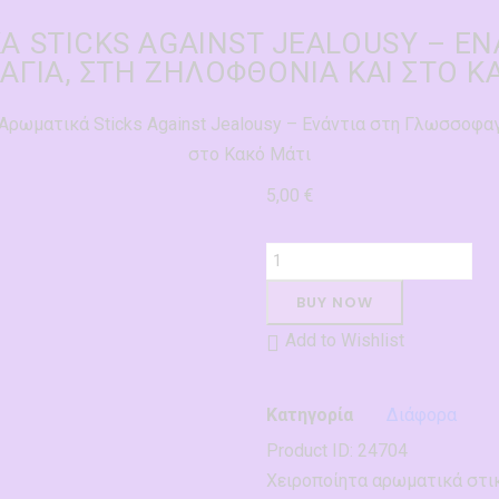
Ά STICKS AGAINST JEALOUSY – ΕΝ
ΑΓΙΆ, ΣΤΗ ΖΗΛΟΦΘΟΝΊΑ ΚΑΙ ΣΤΟ Κ
Αρωματικά Sticks Against Jealousy – Ενάντια στη Γλωσσοφαγ
στο Κακό Μάτι
5,00
€
BUY NOW
Add to Wishlist
Κατηγορία
Διάφορα
Product ID:
24704
Χειροποίητα αρωματικά στικ