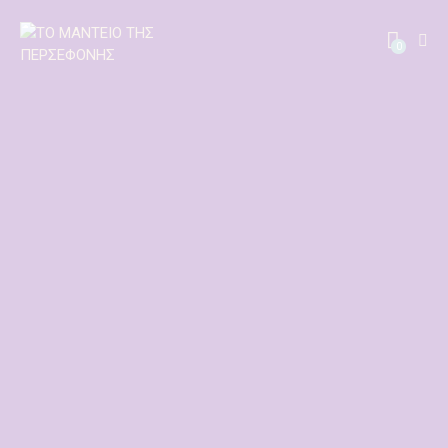
0
Επαναφορά προσώπου
350,00
€
–
600,00
€
Υποβολή ατόμου
350,00
€
Δυνατή εργασία χωρισμού
450,00
€
Λύσιμο μαγείας
Εργασία πλούτου
600,00
€
–
1.500,00
€
250,00
€