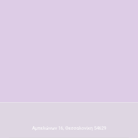
Εργασία τζόγου, έλξη απότομης
τύχης
250,00
€
Έλεγχος μαγείας
Xαρτομάντεια
50,00
€
30,00
€
–
50,00
€
Εκκρεμές
Ξόρκι άνοιγμα δρόμων
20,00
€
450,00
€
Αμπελώνων 16, Θεσσαλονίκη 54629